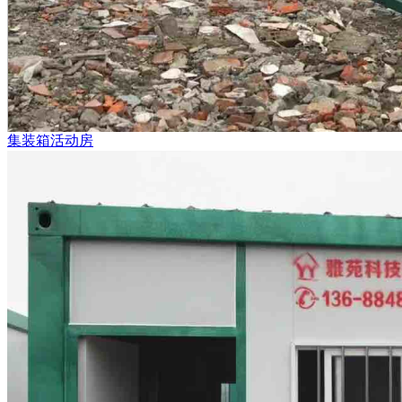
集装箱活动房