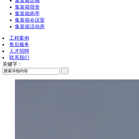
集装箱店铺
集装箱宿舍
集装箱岗亭
集装箱会议室
集装箱活动房
工程案例
售后服务
人才招聘
联系我们
关键字：