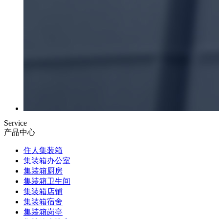
Service
产品中心
住人集装箱
集装箱办公室
集装箱厨房
集装箱卫生间
集装箱店铺
集装箱宿舍
集装箱岗亭