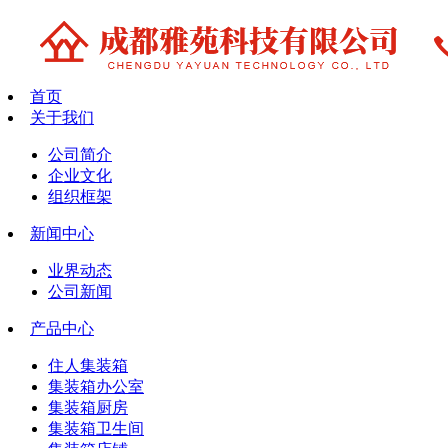
首页
关于我们
公司简介
企业文化
组织框架
新闻中心
业界动态
公司新闻
产品中心
住人集装箱
集装箱办公室
集装箱厨房
集装箱卫生间