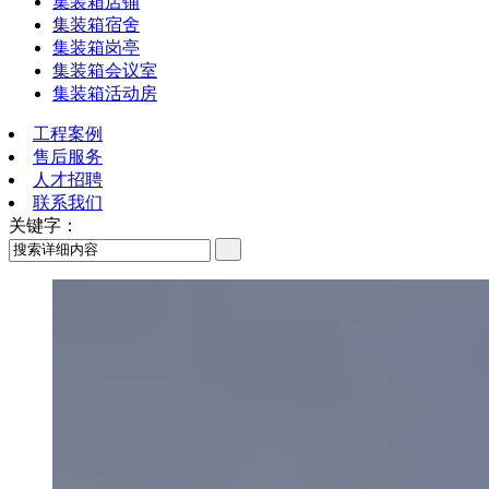
集装箱店铺
集装箱宿舍
集装箱岗亭
集装箱会议室
集装箱活动房
工程案例
售后服务
人才招聘
联系我们
关键字：