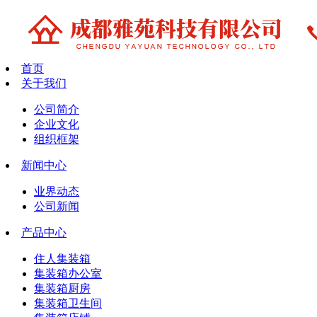
首页
关于我们
公司简介
企业文化
组织框架
新闻中心
业界动态
公司新闻
产品中心
住人集装箱
集装箱办公室
集装箱厨房
集装箱卫生间