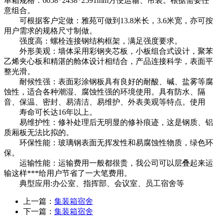
单箱规格：6058*2438*2591mm方便运输、吊装。根据需要任
意组合。
可根据客户定做：雅苑可做到13.8米长，3.6米宽，亦可按
用户需求的规格尺寸制做。
强度高：螺栓连接钢结构框架，满足强度要求。
外形美观：墙体采用彩钢夹芯板，小板组合式设计，聚苯
乙烯夹心板和精湛的舱体设计相结合，产品连接科学，表面平
整光滑。
耐候性强：表面彩涂钢板具有良好的耐酸、碱、盐雾等腐
蚀性，适合各种潮湿、腐蚀性强的环境使用。具有防水、隔
音、保温、密封、易清洁、易维护、外表美观等特点。使用
寿命可长达16年以上。
易维护性：修补处理后无明显的修补痕迹，这是钢质、铝
质厢板无法比拟的。
环保性能：玻璃钢表面无挥发性和易腐蚀性物质，绿色环
保。
运输性能：运输费用一般都很贵，我公司可以层叠起来运
输这样***给用户节省了一大笔费用。
典型应用:办公室、指挥部、会议室、员工宿舍等
上一篇：
集装箱宿舍
下一篇：
集装箱宿舍