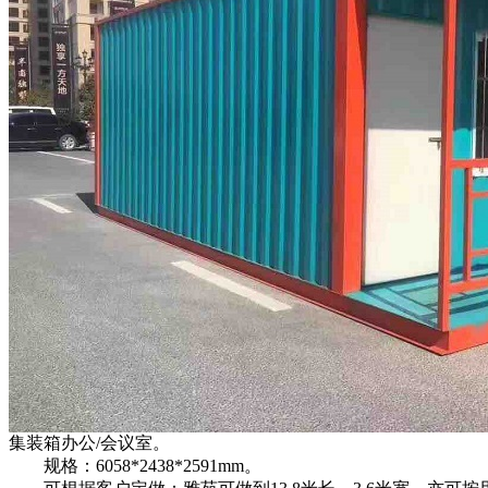
集装箱办公/会议室。
规格：6058*2438*2591mm。