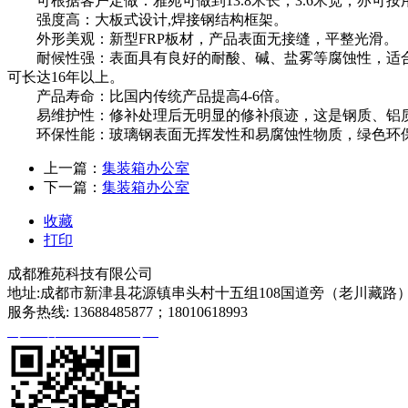
可根据客户定做：雅苑可做到13.8米长，3.6米宽，亦可
强度高：大板式设计,焊接钢结构框架。
外形美观：新型FRP板材，产品表面无接缝，平整光滑。
耐候性强：表面具有良好的耐酸、碱、盐雾等腐蚀性，适合
可长达16年以上。
产品寿命：比国内传统产品提高4-6倍。
易维护性：修补处理后无明显的修补痕迹，这是钢质、铝
环保性能：玻璃钢表面无挥发性和易腐蚀性物质，绿色环
上一篇：
集装箱办公室
下一篇：
集装箱办公室
收藏
打印
成都雅苑科技有限公司
地址:成都市新津县花源镇串头村十五组108国道旁（老川藏路
服务热线: 13688485877；18010618993
蜀ICP备2020027540号-1