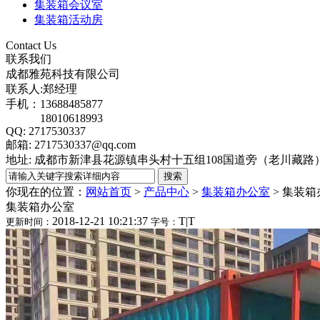
集装箱会议室
集装箱活动房
Contact Us
联系我们
成都雅苑科技有限公司
联系人:郑经理
手机：13688485877
18010618993
QQ: 2717530337
邮箱: 2717530337@qq.com
地址: 成都市新津县花源镇串头村十五组108国道旁（老川藏
你现在的位置：
网站首页
>
产品中心
>
集装箱办公室
>
集装箱
集装箱办公室
2018-12-21 10:21:37
T
|
T
更新时间：
字号：