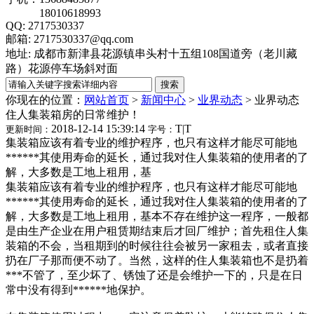
18010618993
QQ: 2717530337
邮箱: 2717530337@qq.com
地址: 成都市新津县花源镇串头村十五组108国道旁（老川藏
路）花源停车场斜对面
你现在的位置：
网站首页
>
新闻中心
>
业界动态
>
业界动态
住人集装箱房的日常维护！
2018-12-14 15:39:14
T
|
T
更新时间：
字号：
集装箱应该有着专业的维护程序，也只有这样才能尽可能地
******其使用寿命的延长，通过我对住人集装箱的使用者的了
解，大多数是工地上租用，基
集装箱应该有着专业的维护程序，也只有这样才能尽可能地
******其使用寿命的延长，通过我对住人集装箱的使用者的了
解，大多数是工地上租用，基本不存在维护这一程序，一般都
是由生产企业在用户租赁期结束后才回厂维护；首先租住人集
装箱的不会，当租期到的时候往往会被另一家租去，或者直接
扔在厂子那而便不动了。当然，这样的住人集装箱也不是扔着
***不管了，至少坏了、锈蚀了还是会维护一下的，只是在日
常中没有得到******地保护。