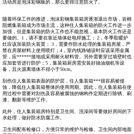
活动房是泡沫彩钢板的，那么更得注意防火了。
随着环保工作的推进，泡沫彩钢集装箱房逐渐退出市场，岩棉
阻燃集装箱成为市场主流，这种住人集装箱的防火工作进一步
加强，但是集装箱的防火工作也不能忽视，基本防火工作还是
要做的。1，请不要在靠近墙体处电焊施工； 2，冬季取暖炉
灶应该加装防火装置； 3，需要作防水处理的集装箱房屋，严
禁在房屋材料上使用喷灯；4，室内线路铺设时应该采用金属
管，应******接地或采用耐火材料管。另外需要穿过墙壁时也
应加套管进行防护；5，集装箱厨房需安装好抽油烟机等设
备，且火源离墙体不得小于50cm。
刮伤住人集装箱表面的防护层，住人集装箱***很容易被侵
蚀，降低住人集装箱整体的使用周期。因此，住人集装箱在使
用过程中需要对刮伤及容易被腐蚀的钢构件定期进行除锈、刷
漆、翻新等维护工作。
此外，住人集装箱房特别是卫生间、洗澡间等要做好房间的下
水处理，做好防水防腐工作。
卫生间配有检修口，方便日常的维护与检修。卫生间内部地面