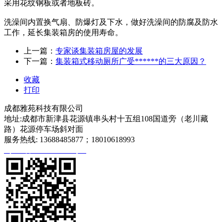
采用花纹钢板或者地板砖。
洗澡间内置换气扇、防爆灯及下水，做好洗澡间的防腐及防水
工作，延长集装箱房的使用寿命。
上一篇：
专家谈集装箱房屋的发展
下一篇：
集装箱式移动厕所广受******的三大原因？
收藏
打印
成都雅苑科技有限公司
地址:成都市新津县花源镇串头村十五组108国道旁（老川藏
路）花源停车场斜对面
服务热线: 13688485877；18010618993
蜀ICP备2020027540号-1