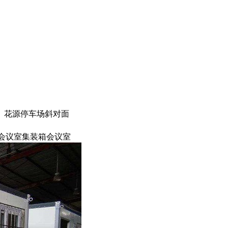
路）花源停车场斜对面
箱会议室
集装箱会议室