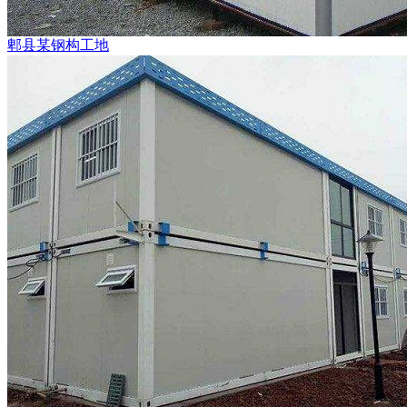
郫县某钢构工地