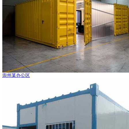
崇州某办公区