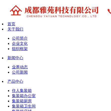
首页
关于我们
公司简介
企业文化
组织框架
新闻中心
业界动态
公司新闻
产品中心
住人集装箱
集装箱办公室
集装箱厨房
集装箱卫生间