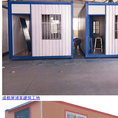
成都犀浦某建筑工地