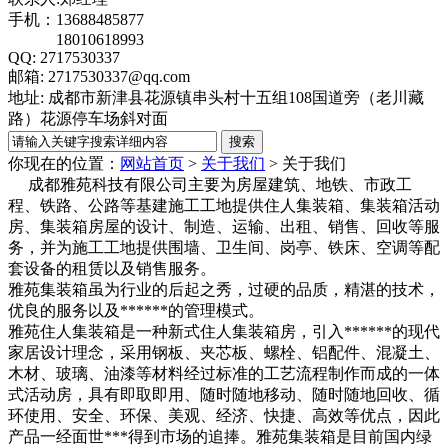
手机：13688485877
18010618993
QQ: 2717530337
邮箱: 2717530337@qq.com
地址: 成都市新津县花源镇串头村十五组108国道旁（老川藏
路）花源停车场斜对面
你现在的位置：
网站首页
>
关于我们
>
关于我们
成都雅苑科技有限公司主要为房屋建筑、地铁、市政工
程、铁路、公路等基建施工工地提供住人集装箱、集装箱活动
房、集装箱房屋的设计、制造、运输、出租、销售、回收等服
务，并为施工工地提供围墙、卫生间、岗亭、铁床、空调等配
套设备的租赁以及销售服务。
雅苑集装箱虽为行业的后起之秀，过硬的品质，精湛的技术，
优良的服务以及******的管理模式。
雅苑住人集装箱是一种新式住人集装箱房，引入******的现代
家居设计理念，采用钢板、夹芯板、螺栓、铝配件、混凝土、
木材、玻璃、油漆等材料经过标准的工艺流程制作而成的一体
式活动房，具有即取即用、随时随地移动、随时随地回收、循
环使用、安全、环保、美观、经济、快捷、高效等优点，因此
产品一经面世***得到市场的追捧。雅苑集装箱是目前国内绿